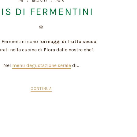
29
AGOSTO
2015
RIS DI FERMENTINI
✻
ri Fermentini sono
formaggi di frutta secca
,
rati nella cucina di Flora dalle nostre chef.
Nel
menu degustazione serale
di..
CONTINUA