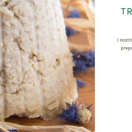
T
I nost
prepa