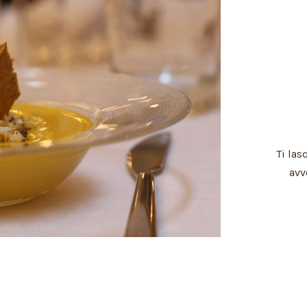
Ti las
avv