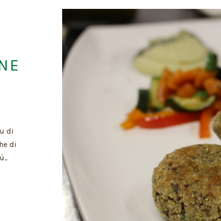
NE
u di
he di
ù..