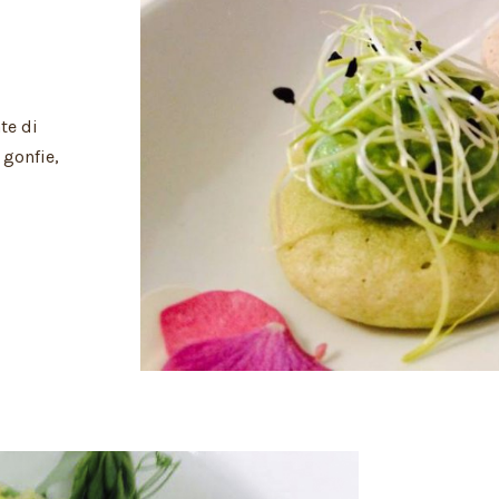
te di
 gonfie,