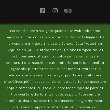
facebook
instagram
tripadvisor
Per continuare a navigare questo sito web, dobbiamo
NEWSLETTER
registrare il tuo consenso in conformità con la legge sulla
privacy ora in vigore, inclusa la General Data Protection
Regulation (GDPR) introdotta dall'Unione Europea. Noi e i
nostri partner utilizziamo cookie per personalizzare i
contenuti e le inserzioni pubblicitarie, per le funzionalità
legate alle piattaforme social, per memorizzare le tue
preferenze, analizzare il traffico, supportare e migliorare il
sito. Clicca più in basso su “Continua sul sito” per accettare
esplicitamente l'utilizzo di queste tecnologie da parte di
© RISTOVERDE srl 2020 • Stradone Scipione Maffei 8c, VR •
Floraveg Srl e dai fornitori di terze parti. Puoi sempre
Tel: 045 800 6300 • p.Iva 04678430234
cambiare idea e revocare il tuo consenso in ogni momento,
utilizzando l'apposito strumento sul browser. Per
PRIVACY POLICY
INFORMATIVA COOKIE
MAPPA DEL SITO