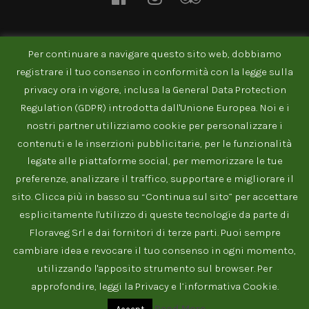
Per continuare a navigare questo sito web, dobbiamo
NEWSLETTER
registrare il tuo consenso in conformità con la legge sulla
privacy ora in vigore, inclusa la General Data Protection
Regulation (GDPR) introdotta dall'Unione Europea. Noi e i
nostri partner utilizziamo cookie per personalizzare i
contenuti e le inserzioni pubblicitarie, per le funzionalità
legate alle piattaforme social, per memorizzare le tue
preferenze, analizzare il traffico, supportare e migliorare il
sito. Clicca più in basso su “Continua sul sito” per accettare
esplicitamente l'utilizzo di queste tecnologie da parte di
© RISTOVERDE srl 2020 • Stradone Scipione Maffei 8c, VR •
Floraveg Srl e dai fornitori di terze parti. Puoi sempre
Tel: 045 800 6300 • p.Iva 04678430234
cambiare idea e revocare il tuo consenso in ogni momento,
utilizzando l'apposito strumento sul browser. Per
PRIVACY POLICY
INFORMATIVA COOKIE
MAPPA DEL SITO
approfondire, leggi la Privacy e l’informativa Cookie.
ITALIANO